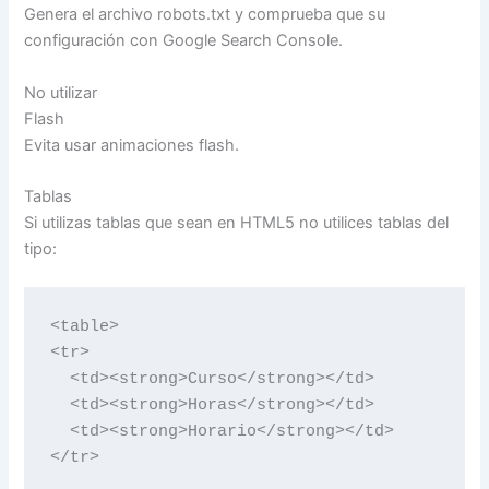
Genera el archivo robots.txt y comprueba que su
configuración con Google Search Console.
No utilizar
Flash
Evita usar animaciones flash.
Tablas
Si utilizas tablas que sean en HTML5 no utilices tablas del
tipo:
<
table
>
<
tr
>
<
td
><
strong
>
Curso
<
/
strong
><
/
td
>
<
td
><
strong
>
Horas
<
/
strong
><
/
td
>
<
td
><
strong
>
Horario
<
/
strong
><
/
td
>
<
/
tr
>