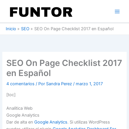
Ir
al
contenido
Inicio
SEO
SEO On Page Checklist 2017 en Español
SEO On Page Checklist 2017
en Español
4 comentarios
/ Por
Sandra Perez
/
marzo 1, 2017
[toc]
Analítica Web
Google Analytics
Dar de alta en
Google Analytics
. Si utilizas WordPress